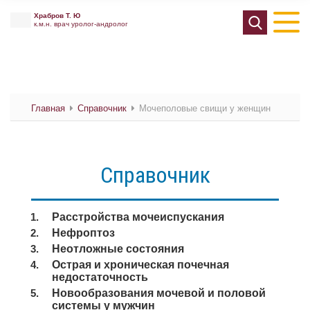
Храбров Т. Ю
к.м.н. врач уролог-андролог
Главная
Справочник
Мочеполовые свищи у женщин
Справочник
Расстройства мочеиспускания
Нефроптоз
Неотложные состояния
Острая и хроническая почечная
недостаточность
Новообразования мочевой и половой
системы у мужчин