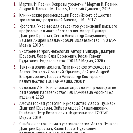
Мартин, И. Резник Секреты урологии / Мартин И. Резник,
Эндрю К. Новик. - М.: Бином, Невский Диалект, 2016
Клинические рекомендации Российского общества
урологов под редакцией Аляева, – М - 2017г.
Урология. Учебник для студентов учреждений высшего
профессионального образования. Автор: Пушкарь
Дмитрий Юрьевич, Сегал Александр Самуилович,
Зайцев Андрей Владимирович. Издательство: ГЭОТАР-
Медиа, 2013 г.
Экстренная урогинекология. Автор: Пушкарь Дмитрий
Юрьевич, Лоран Олег Борисович, Касян Геворг
Рудикович. Издательство: ГЭОТАР-Медиа, 2020 г.
Тактика врача-уролога. Практическое руководство.
Автор: Пушкарь Дмитрий Юрьевич, Зайцев Андрей
Владимирович, Говоров Александр Викторович.
Издательство: ГЭОТАР-Медиа, 2020 г.
Соловьев А.Е. - Клиническая андрология : руководство
для врачей Издательство: ГЭОТАР-Медиа Россия Год
издания: 2023
Амбулаторная урология. Руководство. Автор: Пушкарь
Дмитрий Юрьевич, Зайцев Андрей Владимирович,
Глыбочко Петр Витальевич. Издательство: ГЭОТАР-
Медиа, 2019 г.
Ошибки и осложнения в урогинекологии. Автор: Пушкарь
Дмитрий Юрьевич, Касян Геворг Рудикович.